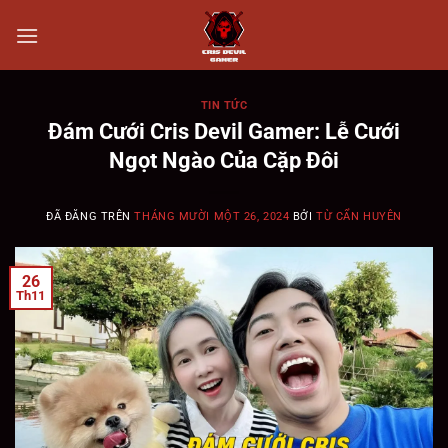
Chuyển
đến
nội
dung
TIN TỨC
Đám Cưới Cris Devil Gamer: Lễ Cưới
Ngọt Ngào Của Cặp Đôi
ĐÃ ĐĂNG TRÊN
THÁNG MƯỜI MỘT 26, 2024
BỞI
TỪ CẨN HUYÊN
26
Th11