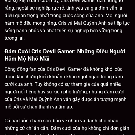
Với sự kiện đám cưới này, Cris Devil Gamer đã chứng tỏ
rằng, ngoài sự nghiệp rực rỡ, tình yêu và gia đình vẫn là
điều quan trọng nhất trong cuộc sống của anh. Mọi người
hâm mộ đều mong rằng, Cris và Mai Quỳnh Anh sẽ tiếp tục
sống hạnh phúc và phát triển sự nghiệp bền vững trong
tương lai.
Đám Cưới Cris Devil Gamer: Những Điều Người
Hâm Mộ Nhớ Mãi
Cộng đồng fan của Cris Devil Gamer đã không khỏi xúc
động khi chứng kiến khoảnh khắc ngọt ngào trong đám
cưới của anh. Tuy không có sự tham gia của quá nhiều
người nổi tiếng hay sự kiện phô trương, nhưng đám cưới
của Cris và Mai Quỳnh Anh vẫn gây được ấn tượng mạnh
mẽ bởi sự chân thành và ấm áp.
Cả hai luôn chăm sóc, bảo vệ nhau và dành cho nhau
những cử chỉ ân cần. Đám cưới của họ không chỉ đơn giản