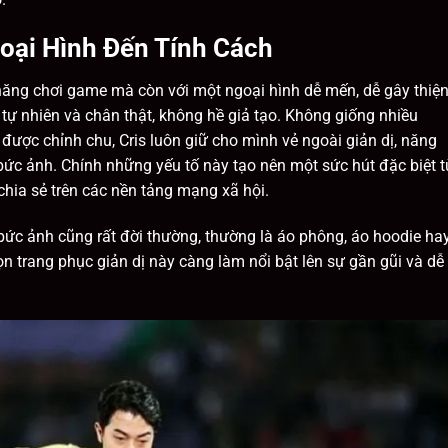
oại Hình Đến Tính Cách
i năng chơi game mà còn với một ngoại hình dễ mến, dễ gây thiệ
tự nhiên và chân thật, không hề giả tạo. Không giống nhiều
được chỉnh chu, Cris luôn giữ cho mình vẻ ngoài giản dị, năng
bức ảnh. Chính những yếu tố này tạo nên một sức hút đặc biệt t
hia sẻ trên các nền tảng mạng xã hội.
ức ảnh cũng rất đời thường, thường là áo phông, áo hoodie ha
n trang phục giản dị này càng làm nổi bật lên sự gần gũi và dễ