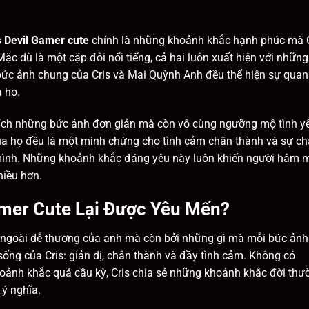
s Devil Gamer cute
chính là những khoảnh khắc hạnh phúc mà C
ặc dù là một cặp đôi nổi tiếng, cả hai luôn xuất hiện với những
bức ảnh chung của Cris và Mai Quỳnh Anh đều thể hiện sự quan
a họ.
thích những bức ảnh đơn giản mà còn vô cùng ngưỡng mộ tình y
a họ đều là một minh chứng cho tình cảm chân thành và sự c
mình. Những khoảnh khắc đáng yêu này luôn khiến người hâm 
hiều hơn.
amer Cute Lại Được Yêu Mến?
ẻ ngoài dễ thương của anh mà còn bởi những gì mà mỗi bức ảnh
sống của Cris: giản dị, chân thành và đầy tình cảm. Không có
ảnh khắc quá cầu kỳ, Cris chia sẻ những khoảnh khắc đời thư
 ý nghĩa.