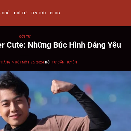
G CHỦ
ĐỜI TƯ
TIN TỨC
BLOG
ĐỜI TƯ
er Cute: Những Bức Hình Đáng Yêu
THÁNG MƯỜI MỘT 26, 2024
BỞI
TỪ CẨN HUYÊN