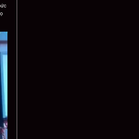
bức
họ