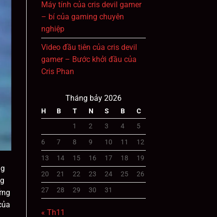
Máy tính của cris devil gamer
– bí của gaming chuyên
nghiệp
Video đầu tiên của cris devil
gamer – Bước khởi đầu của
Cris Phan
Tháng bảy 2026
H
B
T
N
S
B
C
1
2
3
4
5
6
7
8
9
10
11
12
13
14
15
16
17
18
19
ng
20
21
22
23
24
25
26
ng
27
28
29
30
31
ững
của
« Th11