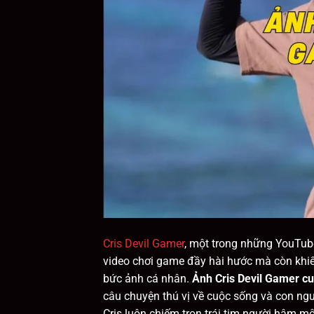
Cris Devil Gamer
, một trong những YouTube
video chơi game đầy hài hước mà còn khiế
bức ảnh cá nhân.
Ảnh Cris Devil Gamer cu
câu chuyện thú vị về cuộc sống và con n
Cris luôn chiếm trọn trái tim người hâm mộ