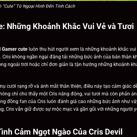
 “Cute” Từ Ngoại Hình Đến Tính Cách
e: Những Khoảnh Khắc Vui Vẻ và Tươi
il Gamer cute
luôn thu hút người xem là những khoảnh khắc vui
. Cris không ngần ngại đăng tải những bức ảnh của bản thân kh
ộng ngoài trời hoặc chỉ đơn giản là tận hưởng những khoảnh kh
nụ cười rạng rỡ và ánh mắt thân thiện, điều này tạo cảm giác d
ông chỉ cho thấy một Cris năng động, vui tươi mà còn phản á
ộng đồng fan của Cris luôn đánh giá cao những bức ảnh như vậ
iếng, Cris vẫn giữ được sự mộc mạc và gần gũi với những người 
ình Cảm Ngọt Ngào Của Cris Devil