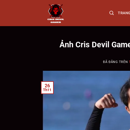
Chuyển
đến
TRAN
nội
dung
Ảnh Cris Devil Gam
ĐÃ ĐĂNG TRÊN
26
Th11