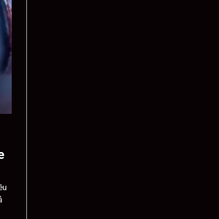
e
ều
ả