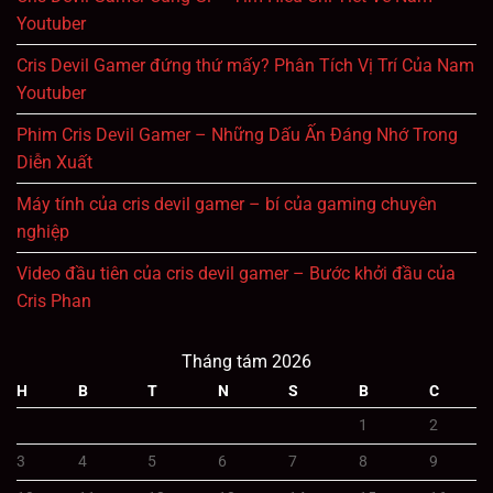
Youtuber
Cris Devil Gamer đứng thứ mấy? Phân Tích Vị Trí Của Nam
Youtuber
Phim Cris Devil Gamer – Những Dấu Ấn Đáng Nhớ Trong
Diễn Xuất
Máy tính của cris devil gamer – bí của gaming chuyên
nghiệp
Video đầu tiên của cris devil gamer – Bước khởi đầu của
Cris Phan
Tháng tám 2026
H
B
T
N
S
B
C
1
2
3
4
5
6
7
8
9