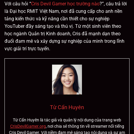
Với câu hỏi “
Cris Devil Gamer học trường nào
?”, câu trả lời
là Đại học RMIT Việt Nam, nơi đã cung cấp cho anh nền
tảng kiến thức và kỹ năng cần thiết cho sự nghiệp
YouTuber đầy sáng tạo và thú vị. Từ một sinh viên theo
học ngành Quản trị Kinh doanh, Cris đã mạnh dạn theo
đuổi đam mê và xây dựng sự nghiệp của mình trong lĩnh
vực giải trí trực tuyến.
Từ Cẩn Huyên
Từ Cẩn Huyên là tác giả và quản lý nội dung của trang web
CrisDevilGamer.org
, nơi chia sẻ thông tin về streamer nổi tiếng
Cris Devil Gamer. Với niềm đam mê sáng tạo nội dung và sự am