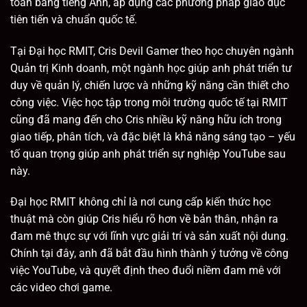
toàn bằng tiếng Anh, áp dụng các phương pháp giáo dục
tiên tiến và chuẩn quốc tế.
Tại Đại học RMIT, Cris Devil Gamer theo học chuyên ngành
Quản trị Kinh doanh, một ngành học giúp anh phát triển tư
duy về quản lý, chiến lược và những kỹ năng cần thiết cho
công việc. Việc học tập trong môi trường quốc tế tại RMIT
cũng đã mang đến cho Cris nhiều kỹ năng hữu ích trong
giao tiếp, phân tích, và đặc biệt là khả năng sáng tạo – yếu
tố quan trọng giúp anh phát triển sự nghiệp YouTube sau
này.
Đại học RMIT không chỉ là nơi cung cấp kiến thức học
thuật mà còn giúp Cris hiểu rõ hơn về bản thân, nhận ra
đam mê thực sự với lĩnh vực giải trí và sản xuất nội dung.
Chính tại đây, anh đã bắt đầu hình thành ý tưởng về công
việc YouTube, và quyết định theo đuổi niềm đam mê với
các video chơi game.