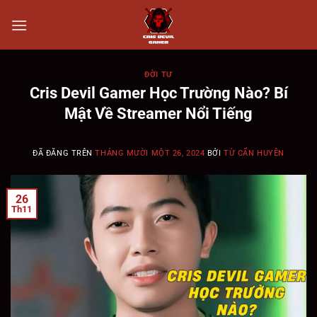
Chuyển
đến
nội
dung
ĐỜI TƯ
Cris Devil Gamer Học Trường Nào? Bí
Mật Về Streamer Nổi Tiếng
ĐÃ ĐĂNG TRÊN
THÁNG MƯỜI MỘT 26, 2024
BỞI
TỪ CẨN HUYÊN
26
Th11