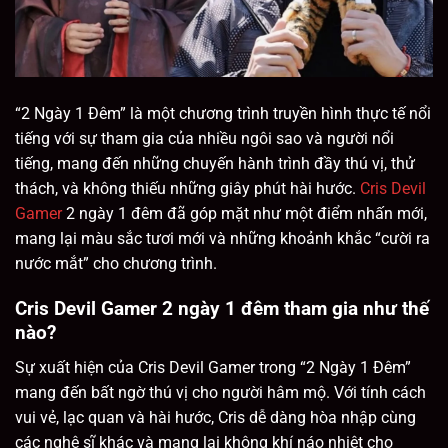
“2 Ngày 1 Đêm” là một chương trình truyền hình thực tế nổi
tiếng với sự tham gia của nhiều ngôi sao và người nổi
tiếng, mang đến những chuyến hành trình đầy thú vị, thử
thách, và không thiếu những giây phút hài hước.
Cris Devil
Gamer
2 ngày 1 đêm đã góp mặt như một điểm nhấn mới,
mang lại màu sắc tươi mới và những khoảnh khắc “cười ra
nước mắt” cho chương trình.
Cris Devil Gamer 2 ngày 1 đêm tham gia như thế
nào?
Sự xuất hiện của Cris Devil Gamer trong “2 Ngày 1 Đêm”
mang đến bất ngờ thú vị cho người hâm mộ. Với tính cách
vui vẻ, lạc quan và hài hước, Cris dễ dàng hòa nhập cùng
các nghệ sĩ khác và mang lại không khí náo nhiệt cho