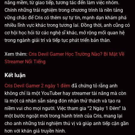
năng mềm, từ giao tiếp, tương tác đến làm việc nhóm.
Chính những trải nghiệm trong chương trình là nền tảng
vững chắc để Cris có thêm sự tự tin, mạnh dạn khám phá
nhiều lĩnh vực khác trong tương lai. Đồng thời, anh cũng có
cơ hội học hỏi từ các nghệ sĩ khác, mở rộng mối quan hệ
trong ngành giải trí và tiếp tục phát triển bản thân.
Xem thêm:
Cris Devil Gamer Học Trường Nào? Bí Mật Về
Streamer Nổi Tiếng
Kết luận
Cris Devil Gamer 2 ngày 1 đêm
đã chứng tỏ rằng anh
không chỉ là một YouTuber hay streamer tài năng mà còn
là một cá nhân sẵn sàng đón nhận thử thách và tạo ra
niềm vui cho mọi người. Việc tham gia “2 Ngày 1 Đêm” là
một bước ngoặt mới trong hành trình của Cris, mang lại
cho anh những trải nghiệm thú vị và giúp anh tiếp cận gần
hơn với khán giả truyền hình.