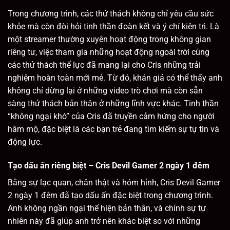
Trong chương trình, các thử thách không chỉ yêu cầu sức
khỏe mà còn đòi hỏi tinh thần đoàn kết và ý chí kiên trì. Là
một streamer thường xuyên hoạt động trong không gian
riêng tư, việc tham gia những hoạt động ngoài trời cùng
các thử thách thể lực đã mang lại cho Cris những trải
nghiệm hoàn toàn mới mẻ. Từ đó, khán giả có thể thấy anh
không chỉ dừng lại ở những video trò chơi mà còn sẵn
sàng thử thách bản thân ở những lĩnh vực khác. Tinh thần
“không ngại khó” của Cris đã truyền cảm hứng cho người
hâm mộ, đặc biệt là các bạn trẻ đang tìm kiếm sự tự tin và
động lực.
Tạo dấu ấn riêng biệt – Cris Devil Gamer 2 ngày 1 đêm
Bằng sự lạc quan, chân thật và hóm hỉnh, Cris Devil Gamer
2 ngày 1 đêm đã tạo dấu ấn đặc biệt trong chương trình.
Anh không ngần ngại thể hiện bản thân, và chính sự tự
nhiên này đã giúp anh trở nên khác biệt so với những