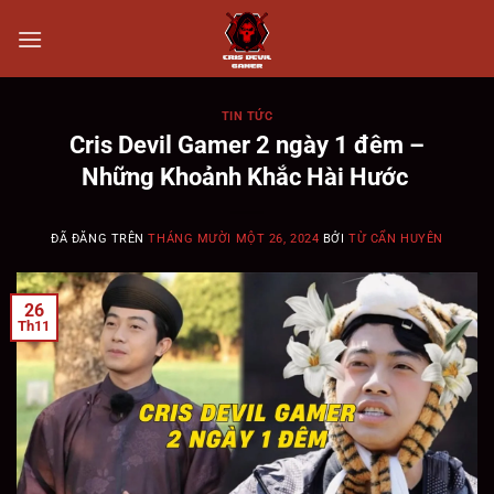
Chuyển
đến
nội
dung
TIN TỨC
Cris Devil Gamer 2 ngày 1 đêm –
Những Khoảnh Khắc Hài Hước
ĐÃ ĐĂNG TRÊN
THÁNG MƯỜI MỘT 26, 2024
BỞI
TỪ CẨN HUYÊN
26
Th11