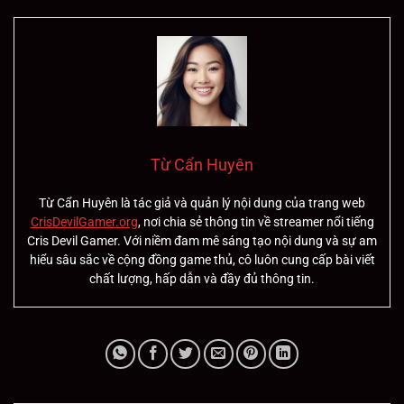
Từ Cẩn Huyên
Từ Cẩn Huyên là tác giả và quản lý nội dung của trang web
CrisDevilGamer.org
, nơi chia sẻ thông tin về streamer nổi tiếng
Cris Devil Gamer. Với niềm đam mê sáng tạo nội dung và sự am
hiểu sâu sắc về cộng đồng game thủ, cô luôn cung cấp bài viết
chất lượng, hấp dẫn và đầy đủ thông tin.