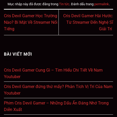
Mục nhập này đã được đăng trong
Tin tức
. Đánh dấu trang
permalink
.
Cris Devil Gamer Học Trường
Cris Devil Gamer Hài Hước:
Nào? Bí Mật Về Streamer Nổi
Từ Streamer Đến Nghệ Sĩ
Tiếng
Giải Trí
BÀI VIẾT MỚI
Cris Devil Gamer Cung Gì – Tìm Hiểu Chi Tiết Về Nam
Youtuber
Cris Devil Gamer đứng thứ mấy? Phân Tích Vị Trí Của Nam
Youtuber
Phim Cris Devil Gamer – Những Dấu Ấn Đáng Nhớ Trong
Diễn Xuất