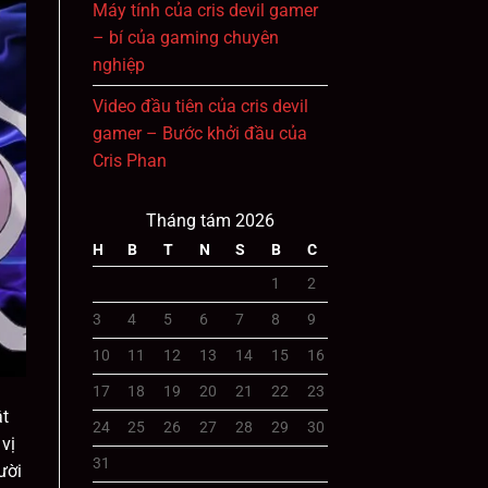
Máy tính của cris devil gamer
– bí của gaming chuyên
nghiệp
Video đầu tiên của cris devil
gamer – Bước khởi đầu của
Cris Phan
Tháng tám 2026
H
B
T
N
S
B
C
1
2
3
4
5
6
7
8
9
10
11
12
13
14
15
16
17
18
19
20
21
22
23
ật
24
25
26
27
28
29
30
vị
31
ười