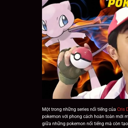
Một trong những series nổi tiếng của
Cris 
pokemon với phong cách hoàn toàn mới mẻ. 
giữa những pokemon nổi tiếng mà còn tạo