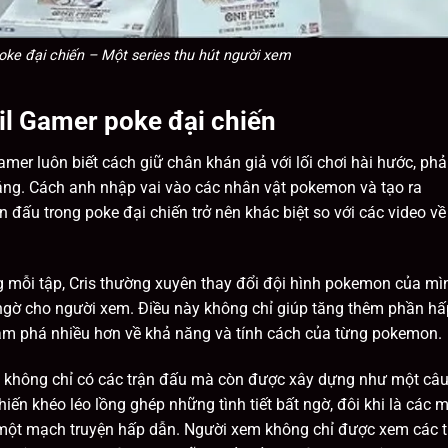
oke đại chiến – Một series thu hút người xem
il Gamer poke đại chiến
Gamer luôn biết cách giữ chân khán giả với lối chơi hài hước, ph
ng. Cách anh nhập vai vào các nhân vật pokemon và tạo ra
 đấu trong poke đại chiến trở nên khác biệt so với các video về
 mỗi tập, Cris thường xuyên thay đổi đội hình pokemon của mì
ngờ cho người xem. Điều này không chỉ giúp tăng thêm phần hấ
m phá nhiều hơn về khả năng và tính cách của từng pokemon.
ến không chỉ có các trận đấu mà còn được xây dựng như một câ
iến khéo léo lồng ghép những tình tiết bất ngờ, đôi khi là các m
n một mạch truyện hấp dẫn. Người xem không chỉ được xem các t