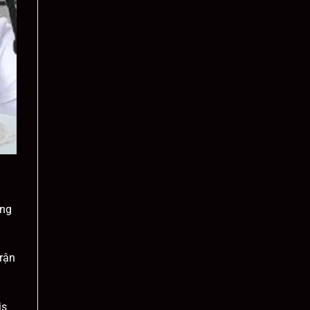
ang
rận
is