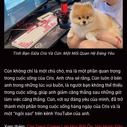
Tình Bạn Giữa Cris Và Cún: Một Mối Quan Hệ Đáng Yêu
Cún không chỉ là một chú chó, mà là một phần quan trọng
trong cuộc sống của Cris. Anh chia sẻ rằng, Cún luôn ở bên
anh trong những lúc vui buồn, là người bạn không thể thiếu
trong cuộc sống, giúp anh giảm căng thẳng sau những giờ
làm việc căng thẳng. Cún, với sự đáng yêu của mình, đã trở
thành một phần trong cuộc sống hàng ngày của Cris và là
một “ngôi sao” trên kênh YouTube của anh.
Xem thêm:
Cris Devil Gamer Lớp Học Bất Ổn: Hài Hước Đầy