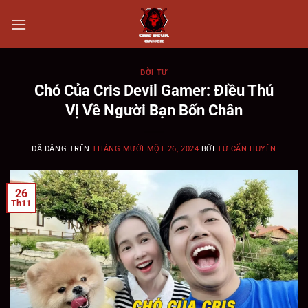
Chuyển
đến
nội
dung
ĐỜI TƯ
Chó Của Cris Devil Gamer: Điều Thú
Vị Về Người Bạn Bốn Chân
ĐÃ ĐĂNG TRÊN
THÁNG MƯỜI MỘT 26, 2024
BỞI
TỪ CẨN HUYÊN
26
Th11