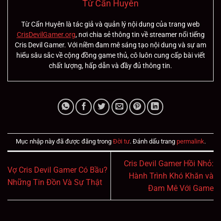
Từ Cẩn Huyên
Từ Cẩn Huyên là tác giả và quản lý nội dung của trang web
CrisDevilGamer.org
, nơi chia sẻ thông tin về streamer nổi tiếng
Cris Devil Gamer. Với niềm đam mê sáng tạo nội dung và sự am
hiểu sâu sắc về cộng đồng game thủ, cô luôn cung cấp bài viết
chất lượng, hấp dẫn và đầy đủ thông tin.
Mục nhập này đã được đăng trong
Đời tư
. Đánh dấu trang
permalink
.
Cris Devil Gamer Hồi Nhỏ:
Vợ Cris Devil Gamer Có Bầu?
Hành Trình Khó Khăn và
Những Tin Đồn Và Sự Thật
Đam Mê Với Game