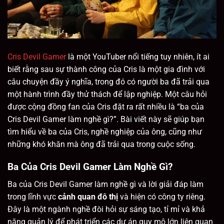
Cris Devil Gamer
là một YouTuber nổi tiếng tuy nhiên, ít ai
biết rằng sau sự thành công của Cris là một gia đình với
câu chuyện đầy ý nghĩa, trong đó có người ba đã trải qua
một hành trình đầy thử thách để lập nghiệp. Một câu hỏi
được cộng đồng fan của Cris đặt ra rất nhiều là “ba của
Cris Devil Gamer làm nghề gì?”. Bài viết này sẽ giúp bạn
tìm hiểu về ba của Cris, nghề nghiệp của ông, cũng như
những khó khăn mà ông đã trải qua trong cuộc sống.
Ba Của Cris Devil Gamer Làm Nghề Gì?
Ba của Cris Devil Gamer làm nghề gì và lời giải đáp làm
trong lĩnh vực
cảnh quan đô thị
và hiện có công ty riêng.
Đây là một ngành nghề đòi hỏi sự sáng tạo, tỉ mỉ và khả
năng quản lý để phát triển các dự án quy mô lớn liên quan