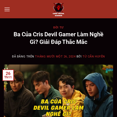
Chuyển
đến
nội
dung
ĐỜI TƯ
Ba Của Cris Devil Gamer Làm Nghề
Gì? Giải Đáp Thắc Mắc
ĐÃ ĐĂNG TRÊN
THÁNG MƯỜI MỘT 26, 2024
BỞI
TỪ CẨN HUYÊN
26
Th11